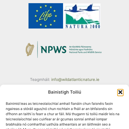
Teagmháil:
info@wildatlanticnature.ie
Bainistigh Toiliú
Bainimid leas as teicneolaíochtaí amhail fianáin chun faisnéis faoin
ngaireas a stóráil agus/nó chun rochtain a fháil ar an bhfaisnéis sin
d’fhonn an taithí is fearr a chur ar fáil. Má thugann tú toiliú maidir leis na
Tá maoiniú faighte ag an tionscadal seo ó chlár LIFE an Aontais
teicneolaíochtaí seo cuirfear ar ár gcumas sonraí amhail iompar
Eorpaigh faoi Chomhaontú Deontais Uimh. LIFE18 IPE/IE/000002. Ní
brabhsála nó comharthaí uathúla aitheantais ar an láithreán seo a