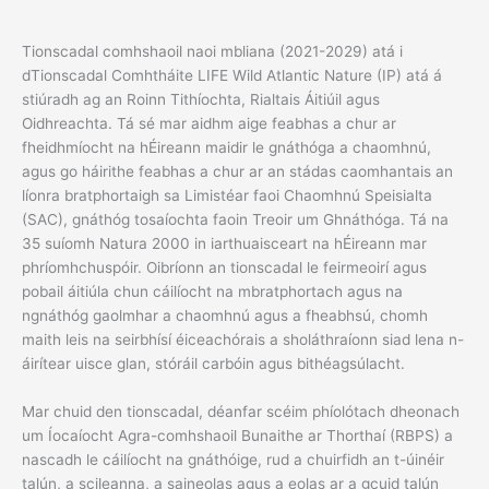
Tionscadal comhshaoil naoi mbliana (2021-2029) atá i
dTionscadal Comhtháite LIFE Wild Atlantic Nature (IP) atá á
stiúradh ag an Roinn Tithíochta, Rialtais Áitiúil agus
Oidhreachta. Tá sé mar aidhm aige feabhas a chur ar
fheidhmíocht na hÉireann maidir le gnáthóga a chaomhnú,
agus go háirithe feabhas a chur ar an stádas caomhantais an
líonra bratphortaigh sa Limistéar faoi Chaomhnú Speisialta
(SAC), gnáthóg tosaíochta faoin Treoir um Ghnáthóga. Tá na
35 suíomh Natura 2000 in iarthuaisceart na hÉireann mar
phríomhchuspóir. Oibríonn an tionscadal le feirmeoirí agus
pobail áitiúla chun cáilíocht na mbratphortach agus na
ngnáthóg gaolmhar a chaomhnú agus a fheabhsú, chomh
maith leis na seirbhísí éiceachórais a sholáthraíonn siad lena n-
áirítear uisce glan, stóráil carbóin agus bithéagsúlacht.
Mar chuid den tionscadal, déanfar scéim phíolótach dheonach
um Íocaíocht Agra-comhshaoil Bunaithe ar Thorthaí (RBPS) a
nascadh le cáilíocht na gnáthóige, rud a chuirfidh an t-úinéir
talún, a scileanna, a saineolas agus a eolas ar a gcuid talún