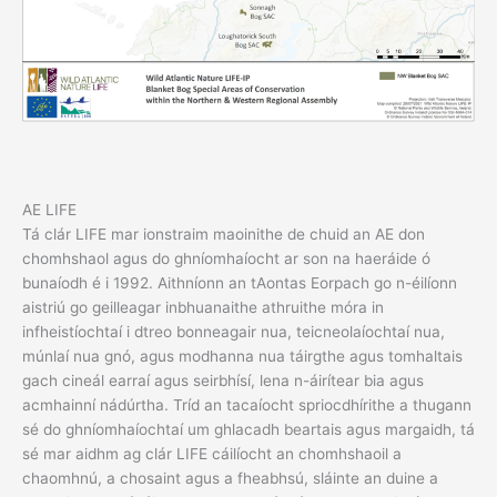
AE LIFE
Tá clár LIFE mar ionstraim maoinithe de chuid an AE don
chomhshaol agus do ghníomhaíocht ar son na haeráide ó
bunaíodh é i 1992. Aithníonn an tAontas Eorpach go n-éilíonn
aistriú go geilleagar inbhuanaithe athruithe móra in
infheistíochtaí i dtreo bonneagair nua, teicneolaíochtaí nua,
múnlaí nua gnó, agus modhanna nua táirgthe agus tomhaltais
gach cineál earraí agus seirbhísí, lena n-áirítear bia agus
acmhainní nádúrtha. Tríd an tacaíocht spriocdhírithe a thugann
sé do ghníomhaíochtaí um ghlacadh beartais agus margaidh, tá
sé mar aidhm ag clár LIFE cáilíocht an chomhshaoil a
chaomhnú, a chosaint agus a fheabhsú, sláinte an duine a