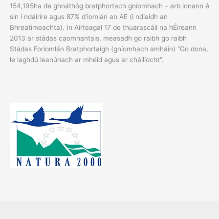
154,195ha de ghnáthóg bratphortach gníomhach – arb ionann é
sin i ndáiríre agus 87% d’iomlán an AE (i ndiaidh an
Bhreatimeachta). In Airteagal 17 de thuarascáil na hÉireann
2013 ar stádas caomhantais, measadh go raibh go raibh
Stádas Foriomlán Bratphortaigh (gníomhach amháin) “Go dona,
le laghdú leanúnach ar mhéid agus ar cháilíocht”.