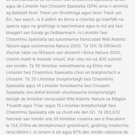
agus de Limistéir faoi Chosaint Speisialta (SPA) arna n-ainmniú
ag Ballstáit faoin Treoir um Ghnáthóga agus faoin Treoir um
Éin, faoi seach. Is é aidhm an líonra a chinntiú go mairfidh na
speicis agus na gnáthóga is luachmhaire agus is mó atá faoi
bhagairt san Eoraip go fadtéarmach. Is Limistéir faoi
Chaomhnú Speisialta iad suíomhanna tionscadail Wild Atlantic
Nature agus suíomhanna Natura 2000. Tá 13% (9,060km2)
d’achar talún na hÉireann san áireamh i líonra Natura 2000,
chomh maith le limistéir mhuirí, thar níos mó ná 400 suíomh
san iomlán. Tá 50 limistéar sainaitheanta ag Éirinn mar
Limistéir faoi Chaomhnú Speisialta chun an bratphortach a
chosaint. Tá 35 Limistéar bratphortaigh faoi Chaomhnú
Speisialta agus 14 Limistéir forluiteacha faoi Chosaint
Speisialta (ina bhfuil limistéir shuntasacha bratphortaigh)
laistigh de limistéar tionscadail Wild Atlantic Nature sa Réigiún
Thuaidh agus Thiar (agus 15 Limistéar bratphortaigh faoi
Chaomhnú Speisialta eile sa chuid eile den tír). Tá 262,632
heicteár san iomlán sna 35 limistéar cosanta seo a thacaíonn
le 134,319ha de bhratphortach gníomhach, gnáthóg tosaíochta
Iarscríbhinn I. Is ionann é sin agus 87% den iomlán náisiúnta de