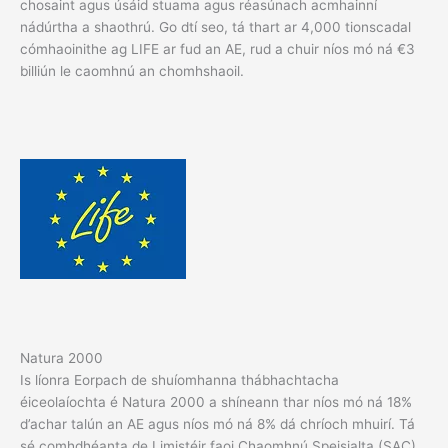
chosaint agus úsáid stuama agus réasúnach acmhainní
nádúrtha a shaothrú. Go dtí seo, tá thart ar 4,000 tionscadal
cómhaoinithe ag LIFE ar fud an AE, rud a chuir níos mó ná €3
billiún le caomhnú an chomhshaoil.
Natura 2000
Is líonra Eorpach de shuíomhanna thábhachtacha
éiceolaíochta é Natura 2000 a shíneann thar níos mó ná 18%
d’achar talún an AE agus níos mó ná 8% dá chríoch mhuirí. Tá
sé comhdhéanta de Limistéir faoi Chaomhnú Speisialta (SAC)