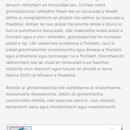
lárnach i bhforbairt an tionscadail seo. Cuirfear roinnt
gníomhaíochtaí i bhfeidhm freisin leis an tionscadal a bheidh
dírithe ar rannpháirtíocht an phobail níos leithne sa tionscadal a
fheabhsú. Áirítear leo seo grúpaí ttacaíochta áitiúla a bhunú ar
fud na suíomhanna tionscadail, cláir malartaithe eolais pobail a
fhorbairt agus a chur i bhfeidhm, gníomhaíochtaí for-rochtana
pobail a riar, clár oideachais scoileanna a fhorbairt, tacú le
pobail gníomhaíochtaí turasóireachta agus áineasa a fhorbairt
agus a bhainistiú agus bonneagar cuí a fhorbairt. Gníomhaíocht
tábhachtach eile de chuid an tionscadail is ea feachtas
náisiúnta chun feasacht agus tuiscint an phobail ar líonra
Natura 2000 na hÉireann a fheabhsú.
Áireofar ar ghníomhaíochtaí eile suirbhéanna ar shuíomhanna,
measúnuithe éiceolaíochta, oiliúint do ghníomhartha
caomhnaithe nithiúla, rialú speiceas ionrach, cosc dóiteáin,
bainistíocht uisce agus monatóireacht agus meastóireacht.